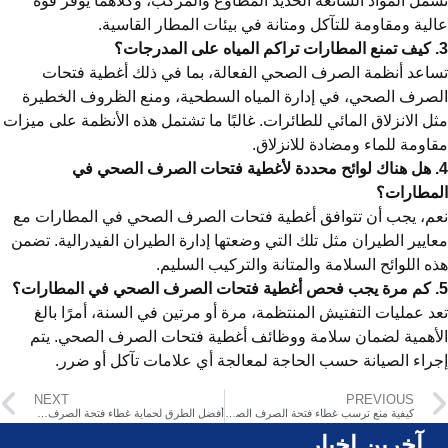
مل المواد الشائعة الحديد المطاوع والمركب، وكلاهما يوفر قوة
لية ومقاومة للتآكل ومتانة في بيئات المطار القاسية.
رجات؟
اعد أنظمة الصرف الصحي الفعالة، بما في ذلك أغطية فتحات
صرف الصحي، في إدارة المياه السطحية، ومنع الظروف الخطيرة
ل الانزلاق المائي للطائرات. غالبًا ما تشتمل هذه الأنظمة على ميزات
اومة للماء ومضادة للانزلاق.
4. هل هناك لوائح محددة لأغطية فتحات الصرف الصحي في
لمطارات؟
م، يجب أن تتوافق أغطية فتحات الصرف الصحي في المطارات مع
ايير الطيران مثل تلك التي وضعتها إدارة الطيران الفيدرالية. تضمن
ه اللوائح السلامة والمتانة والتركيب السليم.
طارات؟
د عمليات التفتيش المنتظمة، مرة أو مرتين في السنة، أمرًا بالغ
أهمية لضمان سلامة ووظائف أغطية فتحات الصرف الصحي. يتم
راء الصيانة حسب الحاجة لمعالجة أي علامات تآكل أو ضرر.
NEXT
PREVIOUS
كيفية منع ترسب غطاء فتحة الصرف الصحي
أفضل الطرق لحماية غطاء فتحة الصرف الصحي الخاصة بك
آخرین اخبار