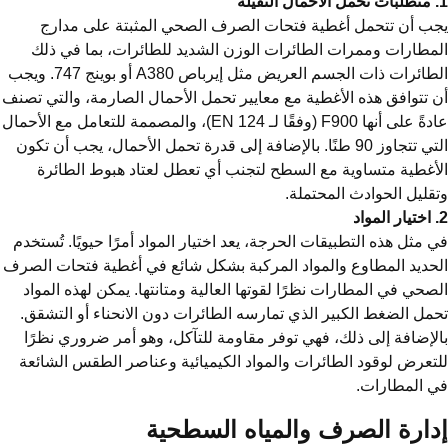
يلة
ب أن تتحمل أغطية فتحات الصرف الصحي المثبتة على مدارج
مطارات وممرات الطائرات الوزن الشديد للطائرات، بما في ذلك
الطائرات ذات الجسم العريض مثل إيرباص A380 أو بوينج 747. ويجب
 تتوافق هذه الأغطية مع معايير تحمل الأحمال الصارمة، والتي تصنف
عادةً على أنها F900 (وفقًا لـ EN 124)، والمصممة للتعامل مع الأحمال
التي تتجاوز 90 طنًا. بالإضافة إلى قدرة تحمل الأحمال، يجب أن تكون
أغطية متساوية مع السطح لتجنب أي تعطل لعتاد هبوط الطائرة
قليل الحوادث المحتملة.
د
 مثل هذه التطبيقات الحرجة، يعد اختيار المواد أمرًا حيويًا. تُستخدم
حديد المطاوع والمواد المركبة بشكل شائع في أغطية فتحات الصرف
صحي في المطارات نظرًا لقوتها العالية ومتانتها. يمكن لهذه المواد
مل الضغط الكبير الذي تمارسه الطائرات دون الانحناء أو التشقق.
لإضافة إلى ذلك، فهي توفر مقاومة للتآكل، وهو أمر ضروري نظرًا
تعرض لوقود الطائرات والمواد الكيميائية وعناصر الطقس الشائعة
 المطارات.
دارة الصرف والمياه السطحية