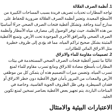
لة
اجه المطارات تحديات تصريف فريدة بسبب المساحات الكبيرة من
أسطح المعبدة. وتعتبر أنظمة الصرف الفعّالة ضرورية للحفاظ على
ارج آمنة وجافة. وتشكل أغطية فتحات الصرف الصحي جزءًا أساسيًا
 هذه الأنظمة، حيث توفر الوصول إلى مصارف مياه الأمطار وأنظمة
صرف الصحي والمرافق الأخرى الموجودة تحت الأرض. وتمنع الأغطية
مثبتة بشكل صحيح تراكم المياه، مما قد يؤدي إلى ظروف خطيرة
ل الانزلاق المائي للطائرات.
لاق
لبًا ما تتميز أغطية فتحات الصرف الصحي المستخدمة في بيئات
مطارات بأسطح مضادة للانزلاق ومانع تسرب مقاوم للماء لمنع
رب المياه. وتضمن ميزات التصميم هذه أن يتمكن كل من موظفي
أرض والمعدات من المرور بأمان فوق الأغطية دون خطر الانزلاق أو
دان السيطرة. وفي ظل الظروف الجوية القاسية، وخاصة في
مناخات الباردة، يتم تجهيز بعض الأغطية بعناصر تسخين لمنع تكوين
جليد.
لاعتبارات البيئية والامتثال