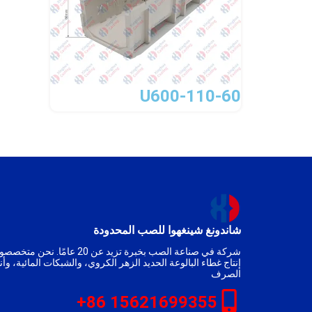
U600-110-60
شاندونغ شينغهوا للصب المحدودة
شركة في صناعة الصب بخبرة تزيد عن 20 عامًا. ن
إنتاج غطاء البالوعة الحديد الزهر الكروي، والشبكات المائية، وأن
الصرف
15621699355 86+