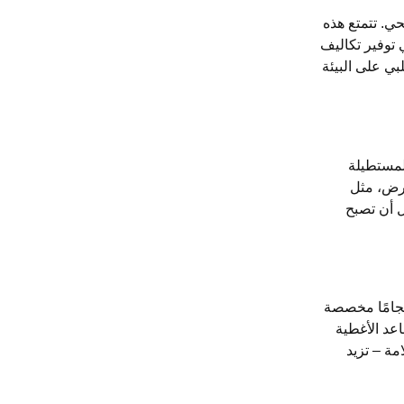
حي. تتمتع هذه
ي توفير تكاليف
بي على البيئة
لمستطيلة
أرض، مثل
ل أن تصبح
حجامًا مخصصة
اعد الأغطية
مة – تزيد