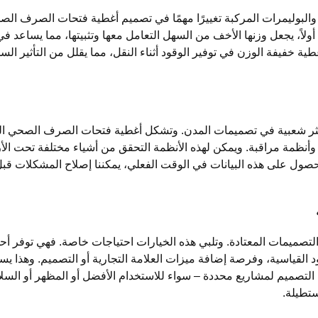
 والبوليمرات المركبة تغييرًا مهمًا في تصميم أغطية فتحات الصرف الص
ة. أولاً، يجعل وزنها الأخف من السهل التعامل معها وتثبيتها، مما يساعد ف
طية خفيفة الوزن في توفير الوقود أثناء النقل، مما يقلل من التأثير السل
 أكثر شعبية في تصميمات المدن. وتشكل أغطية فتحات الصرف الصحي ا
ر وأنظمة مراقبة. ويمكن لهذه الأنظمة التحقق من أشياء مختلفة تحت ال
حصول على هذه البيانات في الوقت الفعلي، يمكننا إصلاح المشكلات قب
التصميمات المعتادة. وتلبي هذه الخيارات احتياجات خاصة. فهي توفر أ
 القياسية، وفرصة إضافة ميزات العلامة التجارية أو التصميم. وهذا يس
 التصميم لمشاريع محددة – سواء للاستخدام الأفضل أو المظهر أو السلا
تطيلة.