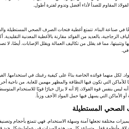
الفولاذ المقاوم للصدأ لأداء أفضل وتدوم لفترة أطول.
عًا في صناعة البناء. تتمتع أغطية فتحات الصرف الصحي المستطيلة وا
اف الزجاجية، بالعديد من الفوائد مقارنة بالأغطية المعدنية التقليدية. أ
تثبيتها، مما قد يقلل من تكاليف العمالة ويقلل الإصابات. أيضًا، لا تصدأ
في.
واد. لكل منهما فوائده الخاصة بناءً على كيفية رغبتك في استخدامها. الفو
اليًا للأماكن التي تكون فيها النظافة والمظهر مهمين للغاية. من ناحية أخ
أنه ليس بنفس قوة الفولاذ، إلا أنه لا يزال خيارًا قويًا للاستخدام المتوس
أو الأماكن التي يسهل فيها حمل المواد الأخف وزناً.
الصحي المستطيلة
يزات مختلفة تجعلها آمنة وسهلة الاستخدام. فهي تتمتع بأحجام وتصني
انزلاق وأنظمة قفل. وتساعد كل من هذه الميزات في عملها بشكل جيد 