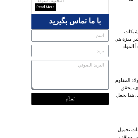
التحتية، سواء...
Read More
با ما تماس بگیرید
لشبكات
كبر ميزة هي
 المواد
لاذ المقاوم
رى، يحقق
ط. هذا يجعل
يُقدِّم
فات تحميل
في مواقف