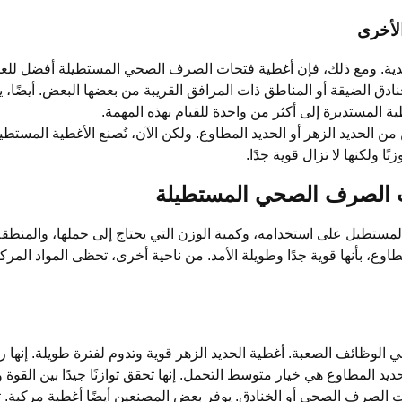
لأخرى
قليدية. ومع ذلك، فإن أغطية فتحات الصرف الصحي المستطيلة أفضل لل
ادق الضيقة أو المناطق ذات المرافق القريبة من بعضها البعض. أيضًا، 
ية المستديرة إلى أكثر من واحدة للقيام بهذه المهمة.
 الحديد الزهر أو الحديد المطاوع. ولكن الآن، تُصنع الأغطية المستطيل
ا ولكنها لا تزال قوية جدًا.
ت الصرف الصحي المستطيلة
لمستطيل على استخدامه، وكمية الوزن التي يحتاج إلى حملها، والمنطقة
طاوع، بأنها قوية جدًا وطويلة الأمد. من ناحية أخرى، تحظى المواد المركب
في الوظائف الصعبة. أغطية الحديد الزهر قوية وتدوم لفترة طويلة. إنها ر
د المطاوع هي خيار متوسط ​​التحمل. إنها تحقق توازنًا جيدًا بين القوة وا
الصرف الصحي أو الخنادق. يوفر بعض المصنعين أيضًا أغطية مركبة. 