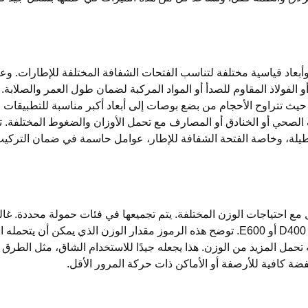
عاد قياسية مختلفة لتناسب الفتحات الشفافة المختلفة للإطارات. وعا
 الفولاذ المقاوم للصدأ أو المواد المركبة لضمان طول العمر والصلابة.
ث تتراوح الأحجام من بضع بوصات إلى أبعاد أكبر مناسبة للتطبيقات ا
لصحي أو الخنادق أو المصارف مع تحمل الأوزان والضغوط المختلفة. تع
طيلة، وخاصة الفتحة الشفافة للإطار، عوامل حاسمة في ضمان التركي
 احتياجات الوزن المختلفة. يتم تجميعها في فئات حمولة محددة. غالبً
هذه الفئات على أحرف وأرقام، مثل B125 أو C250 أو D400 أو E600. توضح هذه الرموز مقدار الوزن الذي يمكن
نه تحمل المزيد من الوزن. هذا يجعله جيدًا للاستخدام الشاق، مثل الطرق
ضة كافية للأرصفة أو الأماكن ذات حركة المرور الأقل.