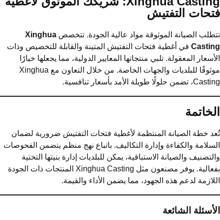
Xinghua Casting: شريكك الموثوق لأغطية
تحات التفتيش
طلب الصيانة الموثوقة مواد عالية الجودة. تتخصص
Xinghua
Castin
في أغطية فتحات التفتيش المتينة والقابلة للتخصيص وذات
أسعار المعقولة. تلبي منتجاتها المعايير الدولية، مما يجعلها خيارًا
موثوقًا للبلديات والجهات الخاصة. من خلال التعاون مع Xinghua
، تضمن حلولًا طويلة الأمد بأسعار تنافسية.
لخاتمة
عد خطة الصيانة المنتظمة لأغطية فتحات التفتيش ضرورية لضمان
سلامة والكفاءة وإدارة التكاليف. باتباع نهج منظم يتضمن الفحوصات
لتصنيف والصيانة الاستباقية، يمكن للبلديات إدارة بنيتها التحتية
بفعالية. يوفر مصنعون مثل Xinghua Casting المنتجات ذات الجودة
لازمة لدعم هذه الجهود، مما يضمن الأداء والقيمة.
أسئلة الشائعة