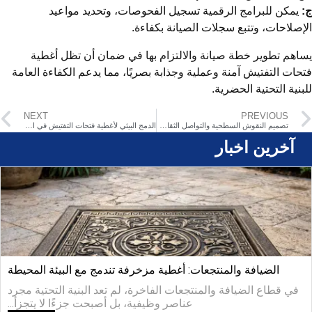
يمكن للبرامج الرقمية تسجيل الفحوصات، وتحديد مواعيد
إصلاحات، وتتبع سجلات الصيانة بكفاءة.
اهم تطوير خطة صيانة والالتزام بها في ضمان أن تظل أغطية
حات التفتيش آمنة وعملية وجذابة بصريًا، مما يدعم الكفاءة العامة
بنية التحتية الحضرية.
NEXT
PREVIOUS
تصميم النقوش السطحية والتواصل الثقافي لأغطية فتحات الصرف الصحي
الدمج البيئي لأغطية فتحات التفتيش في المساحات الخضراء الحضرية
آخرین اخبار
الضيافة والمنتجعات: أغطية مزخرفة تندمج مع البيئة المحيطة
في قطاع الضيافة والمنتجعات الفاخرة، لم تعد البنية التحتية مجرد
عناصر وظيفية، بل أصبحت جزءًا لا يتجزأ...