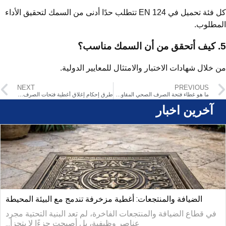
كل فئة تحميل في EN 124 تتطلب حدًا أدنى من السمك لتحقيق الأداء
مطلوب.
ك مناسب؟
 خلال شهادات الاختبار والامتثال للمعايير الدولية.
NEXT
PREVIOUS
ما هو غطاء فتحة الصرف الصحي المقاوم لحركة المرور؟
طرق إحكام إغلاق أغطية فتحات الصرف الصحي
آخرین اخبار
الضيافة والمنتجعات: أغطية مزخرفة تندمج مع البيئة المحيطة
في قطاع الضيافة والمنتجعات الفاخرة، لم تعد البنية التحتية مجرد
عناصر وظيفية، بل أصبحت جزءًا لا يتجزأ...