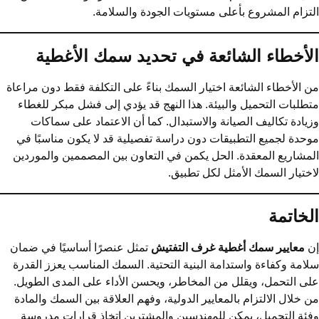
تزام المشروع بأعلى مستويات الجودة والسلامة.
لأخطاء الشائعة في تحديد سمك الأغطية
 الأخطاء الشائعة اختيار السمك بناءً على التكلفة فقط دون مراعاة
طلبات التحميل والبيئة. هذا النهج قد يؤدي إلى فشل مبكر للغطاء
يادة تكاليف الصيانة والاستبدال. كما أن الاعتماد على سماكات
حدة لجميع التطبيقات دون دراسة تفصيلية قد لا يكون مناسبًا في
مشاريع المعقدة. الحل يكمن في التعاون بين المصممين والموردين
ختيار السمك الأمثل لكل تطبيق.
لخاتمة
ن
معايير سمك أغطية غرف التفتيش
تمثل عنصرًا أساسيًا في ضمان
امة وكفاءة واستدامة البنية التحتية. السمك المناسب يعزز القدرة
ى التحمل، ويقلل من المخاطر، ويحسن الأداء على المدى الطويل.
 خلال الالتزام بالمعايير الدولية، وفهم العلاقة بين السمك والمادة
ئة التحميل، يمكن للمهندسين والمشترين اتخاذ قرارات مدروسة