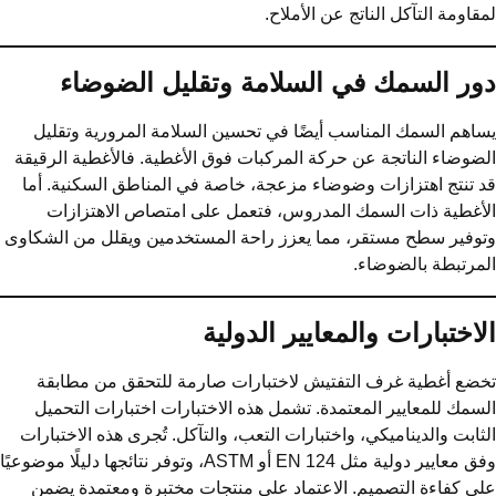
قاومة التآكل الناتج عن الأملاح.
ور السمك في السلامة وتقليل الضوضاء
اهم السمك المناسب أيضًا في تحسين السلامة المرورية وتقليل
ضوضاء الناتجة عن حركة المركبات فوق الأغطية. فالأغطية الرقيقة
 تنتج اهتزازات وضوضاء مزعجة، خاصة في المناطق السكنية. أما
أغطية ذات السمك المدروس، فتعمل على امتصاص الاهتزازات
وفير سطح مستقر، مما يعزز راحة المستخدمين ويقلل من الشكاوى
مرتبطة بالضوضاء.
لاختبارات والمعايير الدولية
ضع أغطية غرف التفتيش لاختبارات صارمة للتحقق من مطابقة
سمك للمعايير المعتمدة. تشمل هذه الاختبارات اختبارات التحميل
ثابت والديناميكي، واختبارات التعب، والتآكل. تُجرى هذه الاختبارات
وفق معايير دولية مثل EN 124 أو ASTM، وتوفر نتائجها دليلًا موضوعيًا
ى كفاءة التصميم. الاعتماد على منتجات مختبرة ومعتمدة يضمن