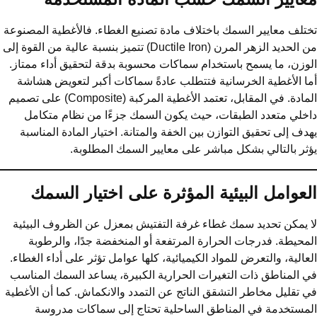
تلف معايير السمك باختلاف مادة تصنيع الغطاء. فالأغطية المصنوعة
من الحديد الزهر المرن (Ductile Iron) تتميز بنسبة عالية من القوة إلى
وزن، ما يسمح باستخدام سماكات محسوبة بدقة لتحقيق أداء ممتاز.
ا الأغطية الخرسانية فتتطلب عادةً سماكات أكبر لتعويض هشاشة
المادة. في المقابل، تعتمد الأغطية المركبة (Composite) على تصميم
خلي متعدد الطبقات، حيث يكون السمك جزءًا من نظام متكامل
دف إلى تحقيق التوازن بين الخفة والمتانة. اختيار المادة المناسبة
ثر بالتالي بشكل مباشر على معايير السمك المطلوبة.
لعوامل البيئية المؤثرة على اختيار السمك
 يمكن تحديد سمك غطاء غرفة التفتيش بمعزل عن الظروف البيئية
محيطة. فدرجات الحرارة المرتفعة أو المنخفضة جدًا، والرطوبة
عالية، والتعرض للمواد الكيميائية، كلها عوامل تؤثر على أداء الغطاء.
 المناطق ذات التغيرات الحرارية الكبيرة، يساعد السمك المناسب
 تقليل مخاطر التشقق الناتج عن التمدد والانكماش. كما أن الأغطية
مستخدمة في المناطق الساحلية تحتاج إلى سماكات مدروسة