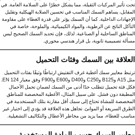
ت تأثير المركبات الثقيلة، مما يشكل خطرًا على السلامة العامة. في
مقابل، يساهم السمك المناسب في تحسين الصلابة الهيكلية وتقليل
إجهادات الداخلية. كما أن السمك يؤثر على قدرة الغطاء على مقاومة
تآكل الناتج عن الرطوبة، والمواد الكيميائية، والملوحة، خاصة في
مناطق الساحلية أو الصناعية. لذلك، فإن تحديد السمك الصحيح ليس
ألة تصميمية ثانوية، بل قرار هندسي محوري.
لعلاقة بين السمك وفئات التحميل
تبط معايير سمك أغطية غرف التفتيش ارتباطًا وثيقًا بفئات التحميل
مثل A15 وB125 وC250 وD400 وE600 وF900 وفق معيار EN 124.
ل فئة تحميل تتطلب حدًا أدنى من السمك لضمان تحمل الأحمال
مطبقة دون فشل. على سبيل المثال، الأغطية المخصصة للمناطق
مخصصة للمشاة تحتاج إلى سمك أقل مقارنة بتلك المستخدمة في
طرق السريعة أو الموانئ. تجاهل هذه العلاقة قد يؤدي إلى اختيار غير
اسب للغطاء، مما يزيد من مخاطر الأعطال والتكاليف التشغيلية.
عايير السمك حسب المادة المستخدمة