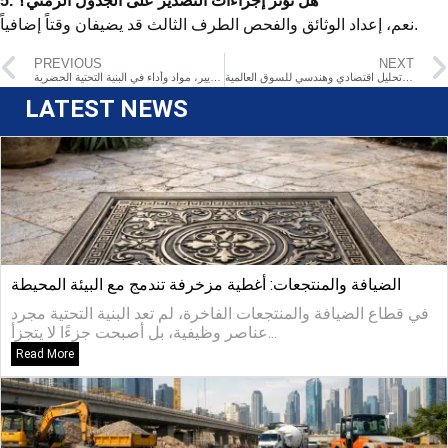
5. هل تؤثر إجراءات التصدير على الجدول الزمني؟
نعم، إعداد الوثائق والفحص الطرف الثالث قد يضيفان وقتاً إضافياً.
PREVIOUS
NEXT
كيف يُحفّز الاستثمار في البنية التحتية الطلب على أغطية غرف التفتيش: تحليل اقتصادي وهندسي للسوق العالمية
التصميم الإنشائي لأغطية فتحات الصرف الصحي الحديثة: معايير، مواد وأداء في البنية التحتية الحضرية
LATEST NEWS
الضيافة والمنتجعات: أغطية مزخرفة تندمج مع البيئة المحيطة
في قطاع الضيافة والمنتجعات الفاخرة، لم تعد البنية التحتية مجرد
عناصر وظيفية، بل أصبحت جزءًا لا يتجزأ...
Read More