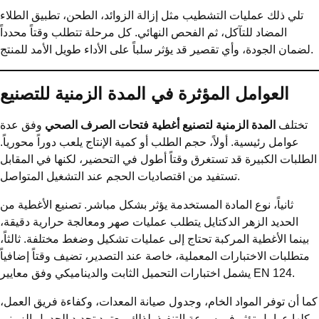
تلي ذلك عمليات التشطيب مثل إزالة الزوائد، الطحن، تطبيق الطلاء
المضاد للتآكل، ثم الفحص النهائي. كل مرحلة تتطلب وقتاً محدداً
لضمان الجودة، وأي تقصير قد يؤثر سلباً على الأداء طويل الأمد للمنتج.
العوامل المؤثرة في المدة الزمنية للتصنيع
تختلف
المدة الزمنية لتصنيع أغطية فتحات الصرف الصحي
وفق عدة
عوامل رئيسية. أولاً، حجم الطلب أو كمية الإنتاج يلعب دوراً محورياً.
الطلبات الكبيرة قد تستغرق وقتاً أطول في التحضير، لكنها في المقابل
تستفيد من اقتصاديات الحجم عند التشغيل المتواصل.
ثانياً، نوع المادة المستخدمة يؤثر بشكل مباشر. تصنيع الأغطية من
الحديد الزهر الدكتايل يتطلب عمليات صهر ومعالجة حرارية دقيقة،
بينما الأغطية المركبة تحتاج إلى عمليات تشكيل وضغط مختلفة. ثالثاً،
متطلبات الاختبارات المعملية، خاصة عند التصدير، تضيف وقتاً إضافياً
يشمل اختبارات التحميل الثابت والديناميكي وفق معايير EN 124.
كما أن توفر المواد الخام، وجدول صيانة المعدات، وكفاءة فريق العمل،
كلها عوامل تؤثر في سرعة التنفيذ. لذلك، يعتمد تحديد الجدول الزمني