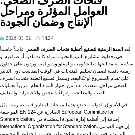
فتحات الصرف الصحي:
العوامل المؤثرة ومراحل
الإنتاج وضمان الجودة
2026-03-02
14:24
تُعد
المدة الزمنية لتصنيع أغطية فتحات الصرف الصحي
عاملاً حاسماً
في تخطيط مشاريع البنية التحتية، سواء كانت بلدية أو صناعية أو
سكنية. تعتمد الجهات الحكومية والمقاولون والمستوردون على جداول
زمنية دقيقة لضمان تسليم المنتجات في الوقت المناسب دون التأثير
على تقدم المشروع أو تكاليفه. ويشمل تصنيع أغطية فتحات الصرف
الصحي مراحل متعددة، بدءاً من اختيار المواد الخام، مروراً بعمليات
الصب والمعالجة، وانتهاءً بالفحص والاختبارات والتغليف.
في الأسواق الدولية، تخضع هذه المنتجات لمعايير فنية صارمة، مثل
المواصفة EN 124 الصادرة عن European Committee for
Standardization، إضافة إلى أنظمة إدارة الجودة المعتمدة من
International Organization for Standardization. إن فهم العوامل
التي تؤثر في مدة التصنيع يساعد على تحسين التخطيط اللوجستي